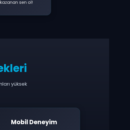
kazanan sen ol!
kleri
nları yüksek
Mobil Deneyim