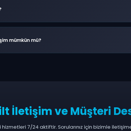
?
rişim mümkün mü?
ilt İletişim ve Müşteri De
 hizmetleri 7/24 aktiftir. Sorularınız için bizimle iletişim