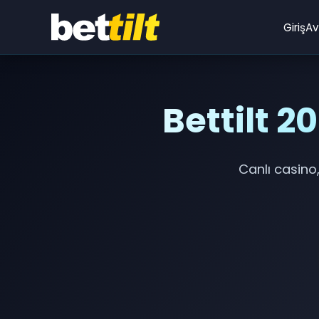
Giriş
Av
Bettilt 2
Canlı casino