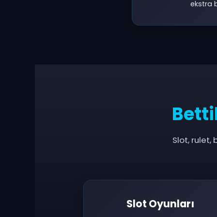
ekstra 
Bett
Slot, rulet
Slot Oyunları