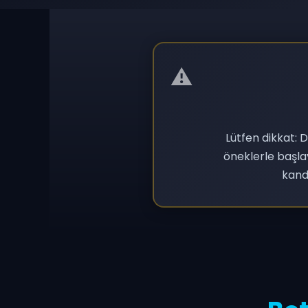
Lütfen dikkat: 
öneklerle başlaya
kandı