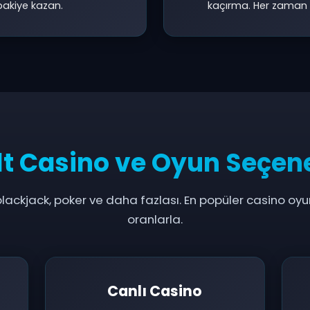
bakiye kazan.
kaçırma. Her zaman 
ilt Casino ve Oyun Seçene
, blackjack, poker ve daha fazlası. En popüler casino oyu
oranlarla.
Canlı Casino