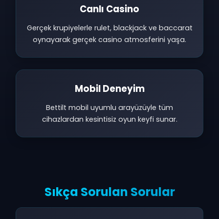
Canlı Casino
Gerçek krupiyelerle rulet, blackjack ve baccarat
oynayarak gerçek casino atmosferini yaşa.
Mobil Deneyim
Bettilt mobil uyumlu arayüzüyle tüm
cihazlardan kesintisiz oyun keyfi sunar.
Sıkça Sorulan Sorular