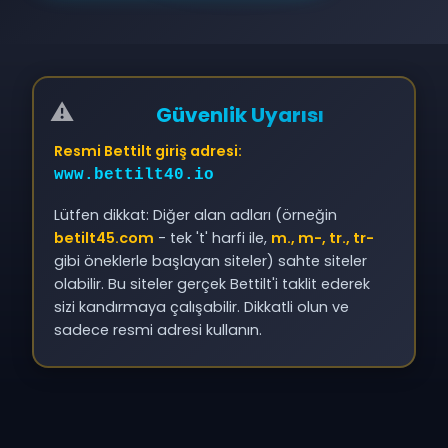
Güvenlik Uyarısı
Resmi Bettilt giriş adresi:
www.bettilt40.io
Lütfen dikkat: Diğer alan adları (örneğin
betilt45.com
- tek 't' harfi ile,
m., m-, tr., tr-
gibi öneklerle başlayan siteler) sahte siteler
olabilir. Bu siteler gerçek Bettilt'i taklit ederek
sizi kandırmaya çalışabilir. Dikkatli olun ve
sadece resmi adresi kullanın.