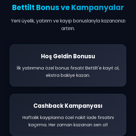
Bettilt Bonus ve Kampanyalar
Yeni üyelik, yatırım ve kayıp bonuslarıyla kazancınızı
artırın.
Hoş Geldin Bonusu
İlk yatırımına özel bonus fırsatı! Bettilt'e kayıt ol,
ekstra bakiye kazan.
Cashback Kampanyası
Haftalık kayıplarına özel nakit iade fırsatını
kaçırma. Her zaman kazanan sen ol!