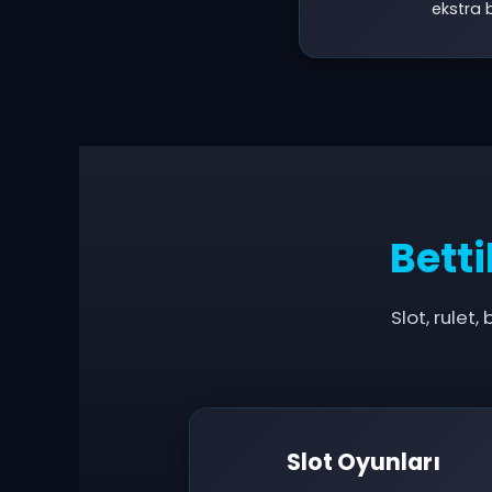
ekstra 
Bett
Slot, rulet
Slot Oyunları