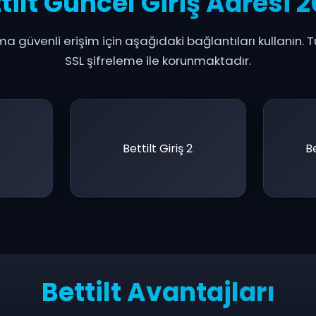
tilt Güncel Giriş Adresi 
a güvenli erişim için aşağıdaki bağlantıları kullanın. 
SSL şifreleme ile korunmaktadır.
Bettilt Giriş 2
Be
Bettilt Avantajları