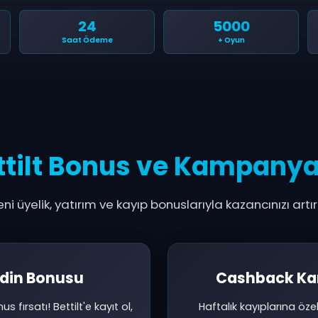
24
5000
Saat Ödeme
+ Oyun
ttilt Bonus ve Kampanya
ni üyelik, yatırım ve kayıp bonuslarıyla kazancınızı artır
ldin Bonusu
Cashback K
s fırsatı! Bettilt'e kayıt ol,
Haftalık kayıplarına özel