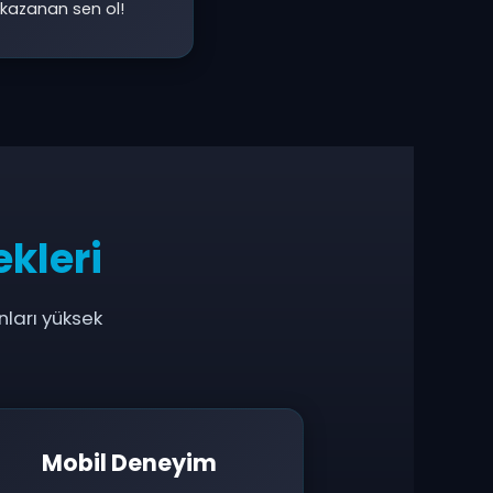
kazanan sen ol!
kleri
nları yüksek
Mobil Deneyim