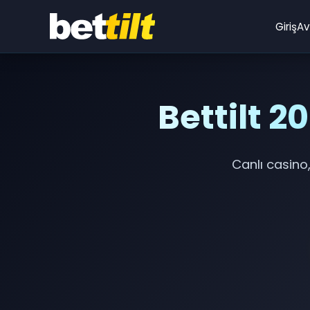
Giriş
Av
Bettilt 2
Canlı casino