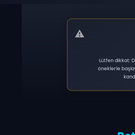
Lütfen dikkat: 
öneklerle başlaya
kandı