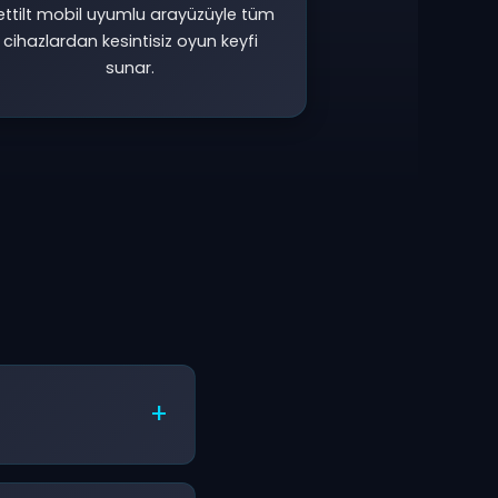
ettilt mobil uyumlu arayüzüyle tüm
cihazlardan kesintisiz oyun keyfi
sunar.