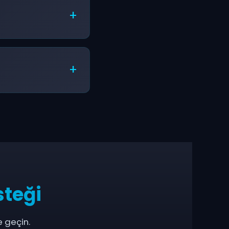
steği
e geçin.