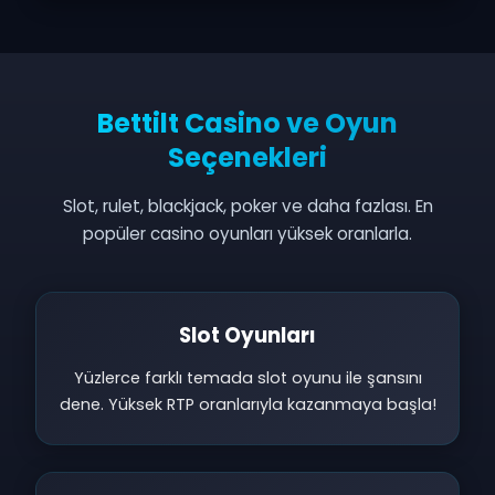
Bettilt Casino ve Oyun
Seçenekleri
Slot, rulet, blackjack, poker ve daha fazlası. En
popüler casino oyunları yüksek oranlarla.
Slot Oyunları
Yüzlerce farklı temada slot oyunu ile şansını
dene. Yüksek RTP oranlarıyla kazanmaya başla!