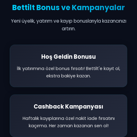
Bettilt Bonus ve Kampanyalar
Yeni üyelik, yatırım ve kayıp bonuslarıyla kazancınızı
artırın.
Hoş Geldin Bonusu
İlk yatırımına özel bonus fırsatı! Bettilt'e kayıt ol,
ekstra bakiye kazan.
Cashback Kampanyası
Haftalık kayıplarına özel nakit iade fırsatını
kaçırma. Her zaman kazanan sen ol!