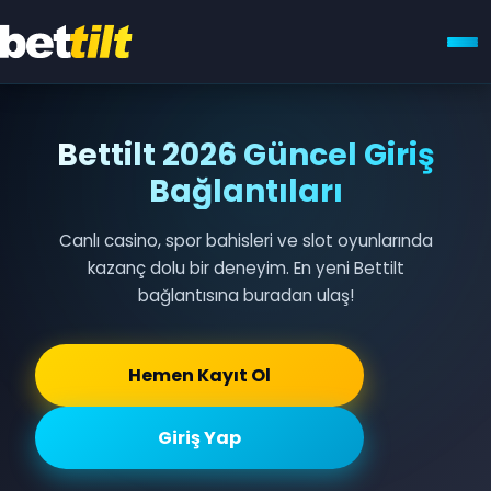
Bettilt 2026 Güncel Giriş
Bağlantıları
Canlı casino, spor bahisleri ve slot oyunlarında
kazanç dolu bir deneyim. En yeni Bettilt
bağlantısına buradan ulaş!
Hemen Kayıt Ol
Giriş Yap